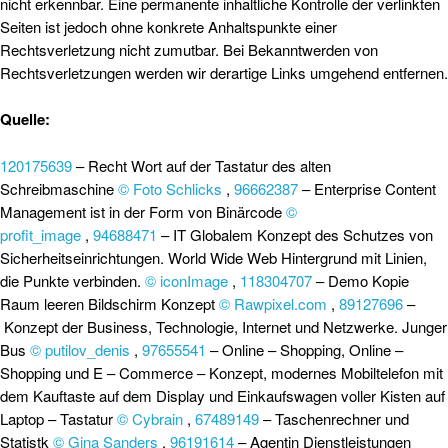
nicht erkennbar. Eine permanente inhaltliche Kontrolle der verlinkten
Seiten ist jedoch ohne konkrete Anhaltspunkte einer
Rechtsverletzung nicht zumutbar. Bei Bekanntwerden von
Rechtsverletzungen werden wir derartige Links umgehend entfernen.
Quelle:
120175639
– Recht Wort auf der Tastatur des alten
Schreibmaschine
© Foto Schlicks
,
96662387
– Enterprise Content
Management ist in der Form von Binärcode
©
profit_image
,
94688471
– IT Globalem Konzept des Schutzes von
Sicherheitseinrichtungen. World Wide Web Hintergrund mit Linien,
die Punkte verbinden.
© iconImage
,
118304707
– Demo Kopie
Raum leeren Bildschirm Konzept
© Rawpixel.com
,
89127696
–
Konzept der Business, Technologie, Internet und Netzwerke. Junger
Bus
© putilov_denis
,
97655541
– Online – Shopping, Online –
Shopping und E – Commerce – Konzept, modernes Mobiltelefon mit
dem Kauftaste auf dem Display und Einkaufswagen voller Kisten auf
Laptop – Tastatur
© Cybrain
,
67489149
– Taschenrechner und
Statistk
© Gina Sanders
,
96191614
– Agentin Dienstleistungen