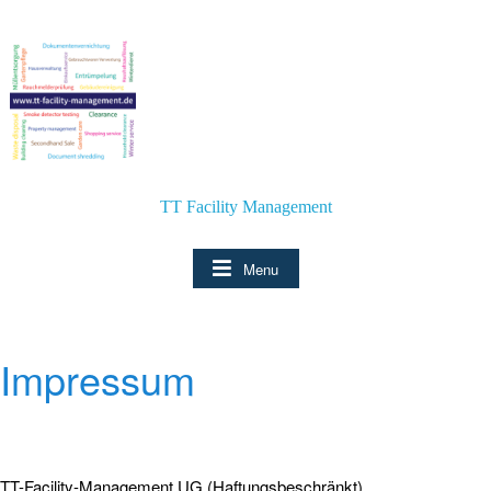
Skip
to
content
TT Facility Management
Menu
Impressum
TT-Facility-Management UG (Haftungsbeschränkt)