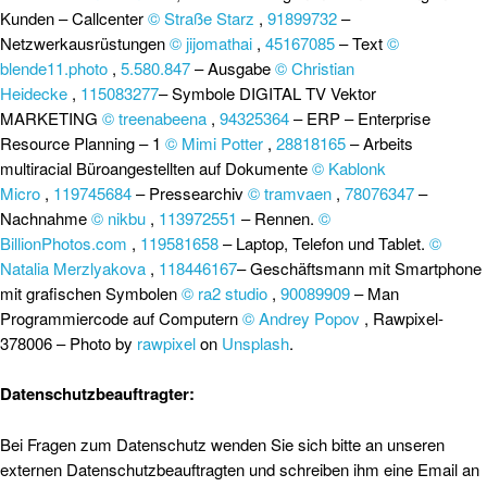
Kunden – Callcenter
© Straße Starz
,
91899732
–
Netzwerkausrüstungen
© jijomathai
,
45167085
– Text
©
blende11.photo
,
5.580.847
– Ausgabe
© Christian
Heidecke
,
115083277
– Symbole DIGITAL TV Vektor
MARKETING
© treenabeena
,
94325364
– ERP – Enterprise
Resource Planning – 1
© Mimi Potter
,
28818165
– Arbeits
multiracial Büroangestellten auf Dokumente
© Kablonk
Micro
,
119745684
– Pressearchiv
© tramvaen
,
78076347
–
Nachnahme
© nikbu
,
113972551
– Rennen.
©
BillionPhotos.com
,
119581658
– Laptop, Telefon und Tablet.
©
Natalia Merzlyakova
,
118446167
– Geschäftsmann mit Smartphone
mit grafischen Symbolen
© ra2 studio
,
90089909
– Man
Programmiercode auf Computern
© Andrey Popov
, Rawpixel-
378006 – Photo by
rawpixel
on
Unsplash
.
Datenschutzbeauftragter:
Bei Fragen zum Datenschutz wenden Sie sich bitte an unseren
externen Datenschutzbeauftragten und schreiben ihm eine Email an